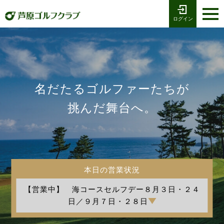
ログイン
お電話でのご予約
受付時間8:00〜17:00
0776-79-1111
ホーム
Tel
海コース
名だたるゴルファーたちが
湖コース
挑んだ舞台へ。
クラブ競技
プレー予約
本日の営業状況
施設案内
【営業中】 海コースセルフデー８月３日・２４
採用情報
日／９月７日・２８日
交通アクセス