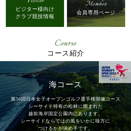
Visitor
Member
ビジター様向け
会員専用ページ
クラブ競技情報
Course
コース紹介
海コース
第56回日本女子オープンゴルフ選手権開催コース
シーサイド特有の松林に囲まれた
越前海岸国定公園内にあります。
シーサイドならではの風をいかに味方に
つけるかが
決め手です。