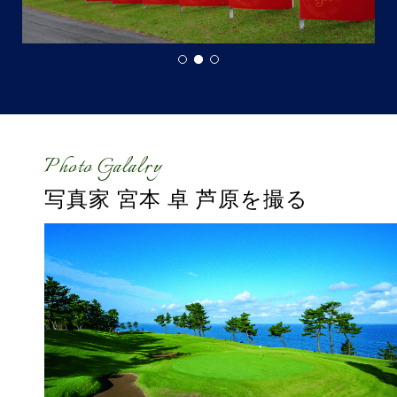
Photo Galalry
写真家 宮本 卓
芦原を撮る