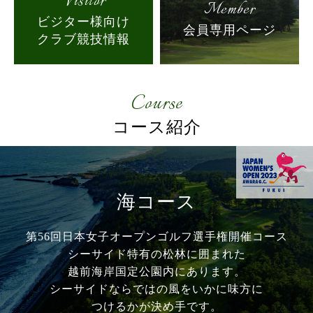
Visitor
Member
ビジター様向け
会員専用ページ
クラブ競技情報
Course
コース紹介
海コース
第56回日本女子オープンゴルフ選手権開催コース
シーサイド特有の松林に囲まれた
越前海岸国定公園内にあります。
シーサイドならではの風をいかに味方に
つけるかが
決め手です。