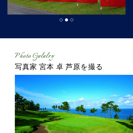
Photo Galalry
写真家 宮本 卓
芦原を撮る