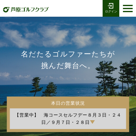
ログイン
お電話でのご予約
受付時間8:00〜17:00
0776-79-1111
ホーム
Tel
海コース
名だたるゴルファーたちが
湖コース
挑んだ舞台へ。
クラブ競技
プレー予約
本日の営業状況
施設案内
【営業中】 海コースセルフデー８月３日・２４
採用情報
日／９月７日・２８日
交通アクセス