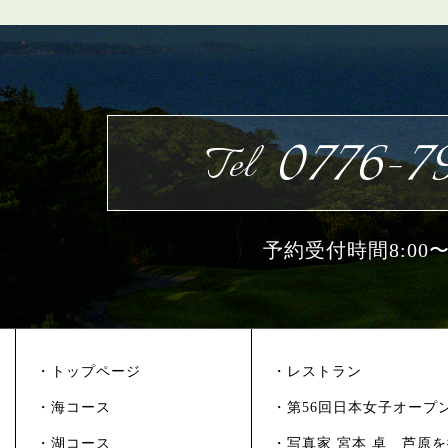
0776-79
Tel
予約受付時間8:00〜1
・トップページ
・レストラン
・海コース
・第56回日本女子オープ
・湖コース
・写真家 宮本 卓 芦原