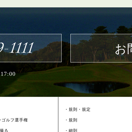
-1111
お
7:00
・規則・規定
ンゴルフ選手権
・規則
を撮る
・細則