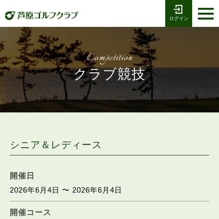
ログイン
お電話でのご予約
受付時間8:00〜17:00
0776-79-1111
ホーム
Tel
Competition
海コース
クラブ競技
湖コース
クラブ競技
プレー予約
シニア＆レディース
施設案内
開催日
2026年6月4日 〜 2026年6月4日
採用情報
開催コース
交通アクセス