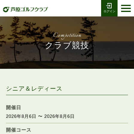
ログイン
お電話でのご予約
受付時間8:00〜17:00
0776-79-1111
ホーム
Tel
Competition
海コース
クラブ競技
湖コース
クラブ競技
プレー予約
シニア＆レディース
施設案内
開催日
2026年8月6日 〜 2026年8月6日
採用情報
開催コース
交通アクセス