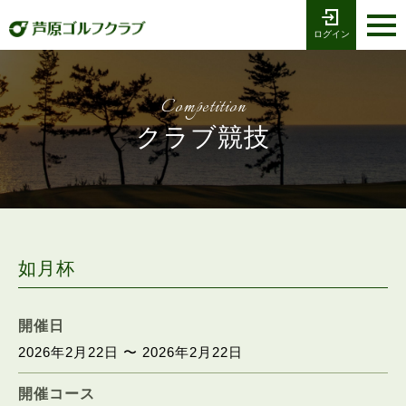
ログイン
お電話でのご予約
受付時間8:00〜17:00
0776-79-1111
ホーム
Tel
Competition
海コース
クラブ競技
湖コース
クラブ競技
プレー予約
如月杯
施設案内
開催日
2026年2月22日 〜 2026年2月22日
採用情報
開催コース
交通アクセス