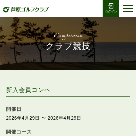
ログイン
お電話でのご予約
受付時間8:00〜17:00
0776-79-1111
ホーム
Tel
Competition
海コース
クラブ競技
湖コース
クラブ競技
プレー予約
新入会員コンペ
施設案内
開催日
2026年4月29日 〜 2026年4月29日
採用情報
開催コース
交通アクセス