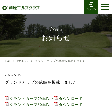
ログイン
お電話でのご予約
受付時間8:00〜17:00
0776-79-1111
ホーム
Tel
News
海コース
お知らせ
湖コース
クラブ競技
TOP
お知らせ
グランドカップの成績を掲載しました
プレー予約
2026.5.19
グランドカップの成績を掲載しました
施設案内
採用情報
グラントカップ79歳以下
ダウンロード
グランドカップ80歳以上
ダウンロード
交通アクセス