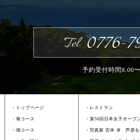
0776-79
Tel
予約受付時間8:00〜1
・トップページ
・レストラン
・海コース
・第56回日本女子オープ
・湖コース
・写真家 宮本 卓 芦原