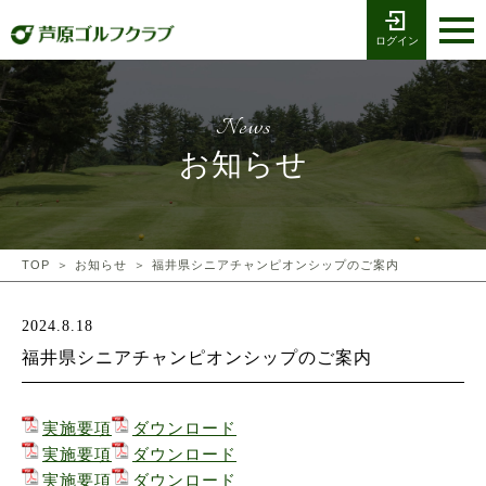
ログイン
お電話でのご予約
受付時間8:00〜17:00
0776-79-1111
ホーム
Tel
News
海コース
お知らせ
湖コース
クラブ競技
TOP
お知らせ
福井県シニアチャンピオンシップのご案内
プレー予約
2024.8.18
福井県シニアチャンピオンシップのご案内
施設案内
採用情報
実施要項
ダウンロード
実施要項
ダウンロード
実施要項
ダウンロード
交通アクセス