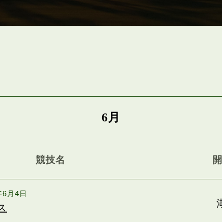
6月
競技名
6年6月4日
ス