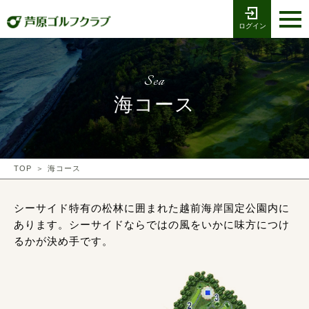
ログイン
お電話でのご予約
受付時間8:00〜17:00
0776-79-1111
ホーム
Tel
Sea
海コース
海コース
湖コース
クラブ競技
TOP
海コース
プレー予約
シーサイド特有の松林に囲まれた越前海岸国定公園内に
あります。シーサイドならではの風をいかに味方につけ
施設案内
るかが決め手です。
採用情報
交通アクセス