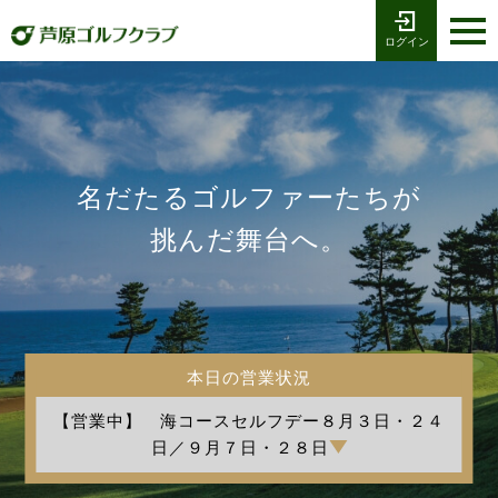
ログイン
お電話でのご予約
受付時間8:00〜17:00
0776-79-1111
ホーム
Tel
海コース
名だたるゴルファーたちが
湖コース
挑んだ舞台へ。
クラブ競技
プレー予約
本日の営業状況
施設案内
【営業中】 海コースセルフデー８月３日・２４
採用情報
日／９月７日・２８日
交通アクセス