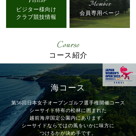
Visitor
Member
ビジター様向け
会員専用ページ
クラブ競技情報
Course
コース紹介
海コース
第56回日本女子オープンゴルフ選手権開催コース
シーサイド特有の松林に囲まれた
越前海岸国定公園内にあります。
シーサイドならではの風をいかに味方に
つけるかが
決め手です。