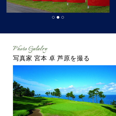
Photo Galalry
写真家 宮本 卓
芦原を撮る