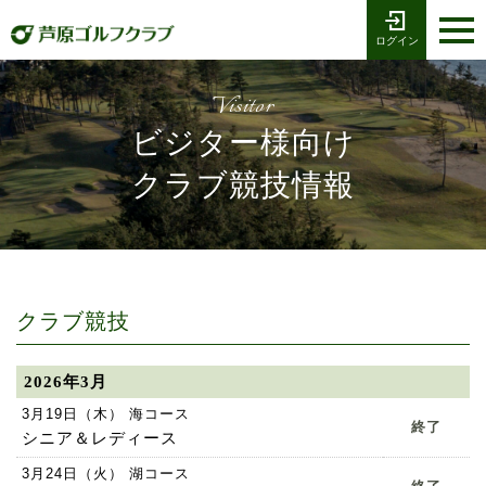
ログイン
お電話でのご予約
受付時間8:00〜17:00
0776-79-1111
ホーム
Tel
Visitor
ビジター様向け
海コース
クラブ競技情報
湖コース
クラブ競技
プレー予約
クラブ競技
施設案内
2026年3月
3月19日（木） 海コース
採用情報
終了
シニア＆レディース
3月24日（火） 湖コース
交通アクセス