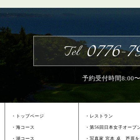
0776-79
Tel
予約受付時間8:00〜1
・トップページ
・レストラン
・海コース
・第56回日本女子オープ
・湖コース
・写真家 宮本 卓 芦原