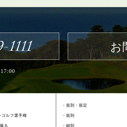
-1111
お
7:00
・規則・規定
ンゴルフ選手権
・規則
を撮る
・細則