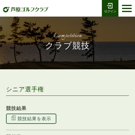
ログイン
お電話でのご予約
受付時間8:00〜17:00
0776-79-1111
ホーム
Tel
Competition
海コース
クラブ競技
湖コース
クラブ競技
プレー予約
シニア選手権
施設案内
競技結果
採用情報
競技結果を表示
交通アクセス