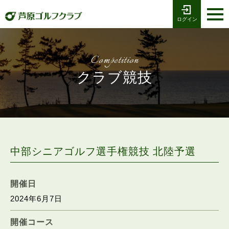
ログイン
お電話でのご予約
受付時間8:00〜17:00
0776-79-1111
ホーム
Tel
Competition
海コース
クラブ競技
湖コース
クラブ競技
プレー予約
中部シニアゴルフ選手権競技 北陸予選
施設案内
開催日
2024年6月7日
採用情報
開催コース
交通アクセス