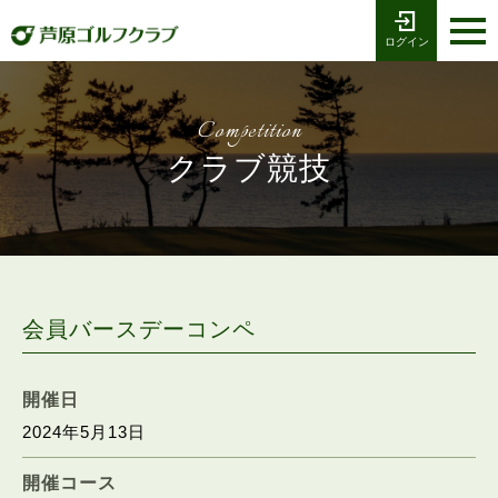
ログイン
お電話でのご予約
受付時間8:00〜17:00
0776-79-1111
ホーム
Tel
Competition
海コース
クラブ競技
湖コース
クラブ競技
プレー予約
会員バースデーコンペ
施設案内
開催日
2024年5月13日
採用情報
開催コース
交通アクセス