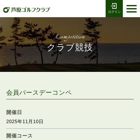
ログイン
お電話でのご予約
受付時間8:00〜17:00
0776-79-1111
ホーム
Tel
Competition
海コース
クラブ競技
湖コース
クラブ競技
プレー予約
会員バースデーコンペ
施設案内
開催日
2025年11月10日
採用情報
開催コース
交通アクセス