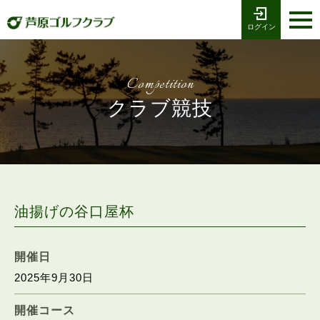
ログイン
お電話でのご予約
受付時間8:00〜17:00
0776-79-1111
ホーム
Tel
Competition
海コース
クラブ競技
湖コース
クラブ競技
プレー予約
油揚げの谷口屋杯
施設案内
開催日
2025年9月30日
採用情報
開催コース
交通アクセス