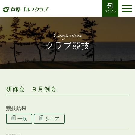
ログイン
お電話でのご予約
受付時間8:00〜17:00
0776-79-1111
ホーム
Tel
Competition
海コース
クラブ競技
湖コース
クラブ競技
プレー予約
研修会 ９月例会
施設案内
競技結果
採用情報
一般
シニア
交通アクセス