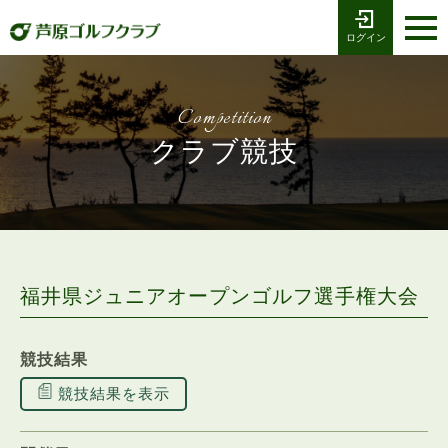
ログイン
お電話でのご予約
受付時間8:00〜17:00
0776-79-1111
ホーム
Tel
Competition
海コース
クラブ競技
湖コース
クラブ競技
プレー予約
福井県ジュニアオープンゴルフ選手権大会
施設案内
競技結果
採用情報
競技結果を表示
交通アクセス