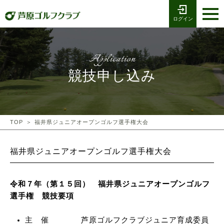
ログイン
お電話でのご予約
受付時間8:00〜17:00
0776-79-1111
ホーム
Tel
Application
海コース
競技申し込み
湖コース
クラブ競技
TOP
福井県ジュニアオープンゴルフ選手権大会
プレー予約
福井県ジュニアオープンゴルフ選手権大会
施設案内
令和７年（第１５回） 福井県ジュニアオープンゴルフ
選手権 競技要項
採用情報
主 催 芦原ゴルフクラブジュニア育成委員
交通アクセス