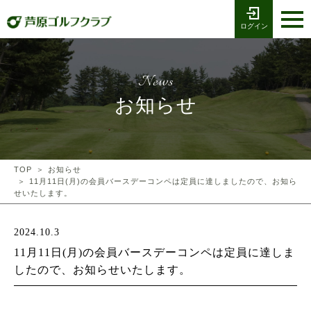
ログイン
お電話でのご予約
受付時間8:00〜17:00
0776-79-1111
ホーム
Tel
News
海コース
お知らせ
湖コース
クラブ競技
TOP
お知らせ
11月11日(月)の会員バースデーコンペは定員に達しましたので、お知ら
せいたします。
プレー予約
2024.10.3
施設案内
11月11日(月)の会員バースデーコンペは定員に達しま
したので、お知らせいたします。
採用情報
交通アクセス