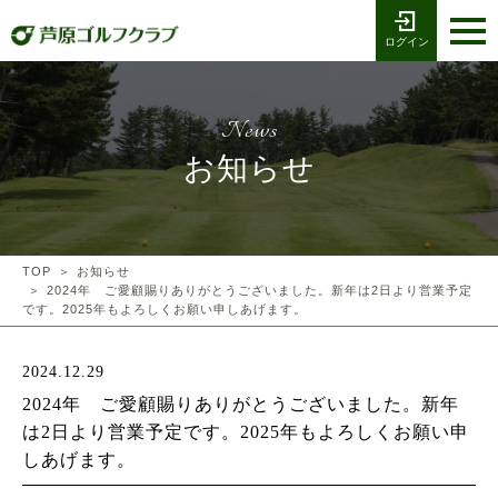
ログイン
お電話でのご予約
受付時間8:00〜17:00
0776-79-1111
ホーム
Tel
News
海コース
お知らせ
湖コース
クラブ競技
TOP
お知らせ
2024年 ご愛顧賜りありがとうございました。新年は2日より営業予定
です。2025年もよろしくお願い申しあげます。
プレー予約
2024.12.29
施設案内
2024年 ご愛顧賜りありがとうございました。新年
は2日より営業予定です。2025年もよろしくお願い申
採用情報
しあげます。
交通アクセス