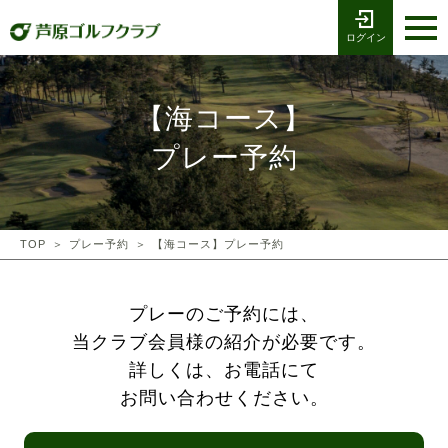
ログイン
お電話でのご予約
受付時間8:00〜17:00
0776-79-1111
ホーム
Tel
【海コース】
海コース
プレー予約
湖コース
クラブ競技
TOP
プレー予約
【海コース】プレー予約
プレー予約
プレーのご予約には、
当クラブ会員様の紹介が必要です。
施設案内
詳しくは、お電話にて
採用情報
お問い合わせください。
交通アクセス