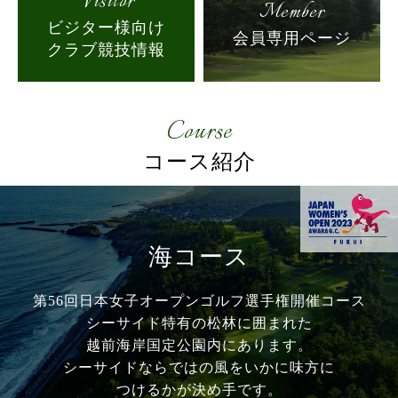
Visitor
Member
ビジター様向け
会員専用ページ
クラブ競技情報
Course
コース紹介
海コース
第56回日本女子オープンゴルフ選手権開催コース
シーサイド特有の松林に囲まれた
越前海岸国定公園内にあります。
シーサイドならではの風をいかに味方に
つけるかが
決め手です。