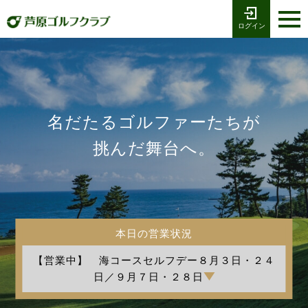
ログイン
お電話でのご予約
受付時間8:00〜17:00
0776-79-1111
ホーム
Tel
海コース
名だたるゴルファーたちが
湖コース
挑んだ舞台へ。
クラブ競技
プレー予約
本日の営業状況
施設案内
【営業中】 海コースセルフデー８月３日・２４
採用情報
日／９月７日・２８日
交通アクセス