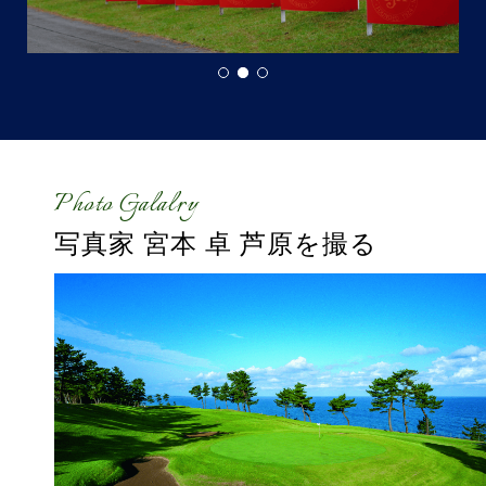
Photo Galalry
写真家 宮本 卓
芦原を撮る